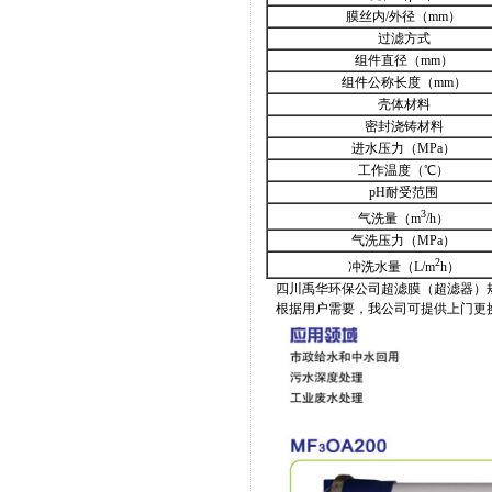
膜丝内/外径（mm）
过滤方式
组件直径（mm）
组件公称长度（mm）
壳体材料
密封浇铸材料
进水压力（MPa）
工作温度（℃）
pH耐受范围
3
气洗量（m
/h）
气洗压力（MPa）
2
冲洗水量（L/m
h）
四川禹华环保公司超滤膜（超滤器）规
根据用户需要，我公司可提供上门更