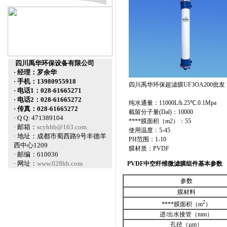
四川禹华环保设备有限公司
· 经理：罗余华
· 手机：13980955918
四川禹华环保超滤膜UF3OA200批发
· 电话1：028-61665271
· 电话2：028-61665272
纯水通量：11000L/h.25℃.0.1Mpa
· 传真：028-61665272
截留分子量(Dal)：10000
· Q Q: 471389104
****膜面积（m2）：55
· 邮箱：
scyhhb@163.com
使用温度：5-45
· 地址：成都市蜀西路9号丰德羊
PH范围：1-10
西中心1209
膜材质：PVDF
· 邮编：610036
· 网址：
www.028hb.com
PVDF
中空纤维微滤膜组件基本参数
参数
膜材料
2
****膜面积（m
）
进/出水接管（mm）
孔径（µm）